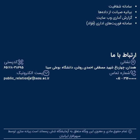
سامانه شفافیت
بیانیه صیانت از داده‌ها
گزارش آماری وب‌ سایت
سامانه فوریت‌های اداری (فؤاد)
ارتباط با ما
نشانی
کدپستی
همدان، چهارباغ شهید مصطفی احمدی روشن، دانشگاه بوعلی سینا
۶۵۱۷۸-۳۸۶۹۵
شماره تماس
پست الکترونیک
public_relation[at]basu.ac.ir
31400000 - 081
تمام حقوق مادی و معنوی این وبگاه متعلق به آزمایشگاه تنش پسماند است.پیاده سازی توسط
سپهرافزار ایرانیان