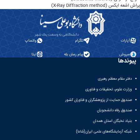
پراش اشعه ایکس (X-Ray Diffraction method)
آپارات
تلگرام
واتساپ
سروش
پیام رسان بله
ایتا
پیوندها
دفتر مقام معظم رهبری
وزارت علوم، تحقیقات و فناوری
صندوق حمایت از پژوهشگران و فناوران کشور
صندوق رفاه دانشجویان
بنیاد نخبگان استان همدان
شبکه آزمایشگاه‌های علمی ایران(شاعا)