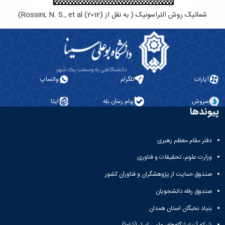
شماتیک روش التراسونیک ( به نقل از Rossini, N. S., et al (2012))
آپارات
تلگرام
واتساپ
سروش
پیام رسان بله
ایتا
پیوندها
دفتر مقام معظم رهبری
وزارت علوم، تحقیقات و فناوری
صندوق حمایت از پژوهشگران و فناوران کشور
صندوق رفاه دانشجویان
بنیاد نخبگان استان همدان