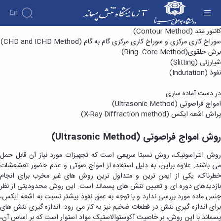
آزمایش ها
امواج فراصوتی(Ultrasonic) - آزمایشگاه تنش
En
پسماند
کانتور متد (Contour Method)
سوراخ کاری مرکزی و سوراخ کاری مرکزی گام به گام (CHD and ICHD Method)
برش حلقوی(Ring- Core Method)
شیارزنی (Slitting)
نفوذ (Indutation)
در دست آماده سازی
امواج فراصوتی (Ultrasonic Method)
پراش اشعه ایکس (X-Ray Diffraction method)
روش امواج فراصوتی (Ultrasonic Method)
روش التراسونیک، روش نسبتا سریعی است که تجهیزات مورد نیاز آن قابل حمل
می باشند. علاوه براین، به دلیل استفاده از امواج صوتی و عدم حضور تعشعشات
خطرناک، یکی از ایمن ترین و متداول ترین روش های غیر مخرب برای انجام
بازدیدهای دوره ای و تعیین تنش های پسماند است. این روش محدودیتی از نظر
جنس ماده مورد بررسی ندارد و با توجه به عمق نفوذ بیشتر نسبت به اشعه ایکس،
برای اندازه گیری تنش در قطعات ضخیم نیز به کار می رود. اندازه گیری تنش های
پسماند با این روش، بر خاصیت آکوستوالاستیک مواد استوار است که بر اساس آن،