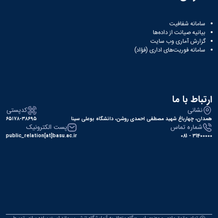
سامانه شفافیت
بیانیه صیانت از داده‌ها
گزارش آماری وب‌ سایت
سامانه فوریت‌های اداری (فؤاد)
ارتباط با ما
نشانی
کدپستی
همدان، چهارباغ شهید مصطفی احمدی روشن، دانشگاه بوعلی سینا
۶۵۱۷۸-۳۸۶۹۵
شماره تماس
پست الکترونیک
public_relation[at]basu.ac.ir
31400000 - 081