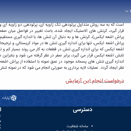
روش پراش اشعه ایکس (X-Ray Diffraction method)
روش پراش اشعه ایکس، یکی از متداول ترین روش های غیر مخرب برای اند
است که به سه روش متداول پرتودهی تک زاویه ای، پرتودهی دو زاویه ای و
قرار گیرد، کرنش های الاستیک ایجاد شده، باعث تغییر در فواصل میان صفح
پراش اشعه ایکس)، کرنش ها و به دنبال آن تنش ها، با اندازه گیری مستقیم 
پراش اشعه ایکس، تنها برای اندازه گیری تنش ها در مواد کریستالی و ترجیحا ر
اشعه ایکس که برای اندازه گیری تنش در قطعات به کار می روند بسیار کم و
تابش اشعه ایکس قرار می گیرد، برابر صفر در نظر گرفته می شود و بنابرای
اندازه گیری تنش های پسماند موجود در عمق نمونه با استفاده از پراش اشع
نظر ایجاد گردد. عملیات لایه برداری به صورتی انجام می شود که در نمونه تنش
درخواست انجام این آزمایش
آپارات
دسترسی
ا
ه
سامانه شفافیت