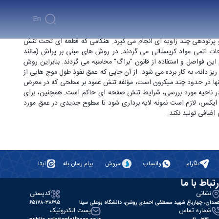
En
ازه گیری تنش های پسماند ماکروسکوپی و میکروسکوپی در سطح قطعات
 پرتودهی چند زاویه ای انجام می گیرد. هنگامی که قطعه ای تحت تنش
ات اتمی مواد کریستالی می گردند. در روش های مبنی بر پراش (مانند
این فواصل و استفاده از قانون "براگ" محاسبه می گردند. بنابراین روش
یز دانه، به کار برده می شود. از آن جایی که عمق نفوذ طول موج هایی از
 تنها در حدود چند میکرون است، مؤلفه تنش عمود بر سطحی که در معرض
ن در ناحیه مورد بررسی، شرایط تنش صفحه ای حاکم است. همچنین، برای
ه ایکس، لازم است نمونه لایه برداری شود تا سطوح جدیدی در عمق مورد
 اضافی تولید نکند.
تلگرام
واتساپ
سروش
پیام رسان بله
ایتا
رتباط با ما
نشانی
کدپستی
مدان، چهارباغ شهید مصطفی احمدی روشن، دانشگاه بوعلی سینا
۶۵۱۷۸-۳۸۶۹۵
شماره تماس
پست الکترونیک