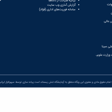
بیانیه صیانت از داده‌ها
81
ولت
گزارش آماری وب‌ سایت
سامانه فوریت‌های اداری (فؤاد)
 عالی
لی سینا
 وزارت علوم،
تمام حقوق مادی و معنوی این وبگاه متعلق به آزمایشگاه تنش پسماند است.پیاده سازی توسط
سپهرافزار ایرانی